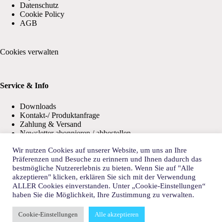
Datenschutz
Cookie Policy
AGB
Cookies verwalten
Service & Info
Downloads
Kontakt-/ Produktanfrage
Zahlung & Versand
Newsletter abonnieren / abbestellen
Wir nutzen Cookies auf unserer Website, um uns an Ihre
Präferenzen und Besuche zu erinnern und Ihnen dadurch das
Unternehmen
bestmögliche Nutzererlebnis zu bieten. Wenn Sie auf "Alle
akzeptieren" klicken, erklären Sie sich mit der Verwendung
ALLER Cookies einverstanden. Unter „Cookie-Einstellungen“
10 Gründe für MOVET
haben Sie die Möglichkeit, Ihre Zustimmung zu verwalten.
Karriere
Philosophie
Team
Cookie-Einstellungen
Alle akzeptieren