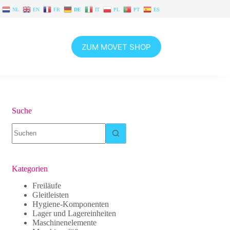
NL
EN
FR
DE
IT
PL
PT
ES
ZUM MOVET SHOP
Suche
Keine
Ergebnisse
Kategorien
Freiläufe
Gleitleisten
Hygiene-Komponenten
Lager und Lagereinheiten
Maschinenelemente