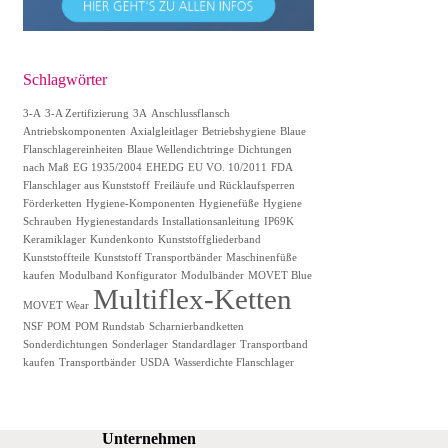
Schlagwörter
3-A
3-A Zertifizierung
3A
Anschlussflansch
Antriebskomponenten
Axialgleitlager
Betriebshygiene
Blaue
Flanschlagereinheiten
Blaue Wellendichtringe
Dichtungen
nach Maß
EG 1935/2004
EHEDG
EU VO. 10/2011
FDA
Flanschlager aus Kunststoff
Freiläufe und Rücklaufsperren
Förderketten
Hygiene-Komponenten
Hygienefüße
Hygiene
Schrauben
Hygienestandards
Installationsanleitung
IP69K
Keramiklager
Kundenkonto
Kunststoffgliederband
Kunststoffteile
Kunststoff Transportbänder
Maschinenfüße
kaufen
Modulband Konfigurator
Modulbänder
MOVET Blue
Multiflex-Ketten
MOVET Wear
NSF
POM
POM Rundstab
Scharnierbandketten
Sonderdichtungen
Sonderlager
Standardlager
Transportband
kaufen
Transportbänder
USDA
Wasserdichte Flanschlager
Unternehmen