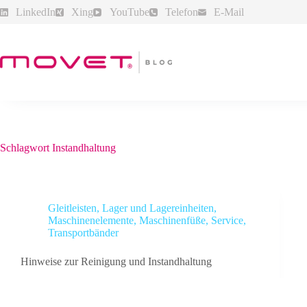
Zum
LinkedIn
Xing
YouTube
Telefon
E-Mail
Inhalt
springen
Schlagwort
Instandhaltung
Gleitleisten
,
Lager und Lagereinheiten
,
Maschinenelemente
,
Maschinenfüße
,
Service
,
Transportbänder
Hinweise zur Reinigung und Instandhaltung