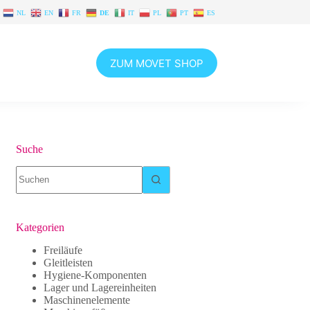
NL
EN
FR
DE
IT
PL
PT
ES
ZUM MOVET SHOP
Suche
Keine
Ergebnisse
Kategorien
Freiläufe
Gleitleisten
Hygiene-Komponenten
Lager und Lagereinheiten
Maschinenelemente