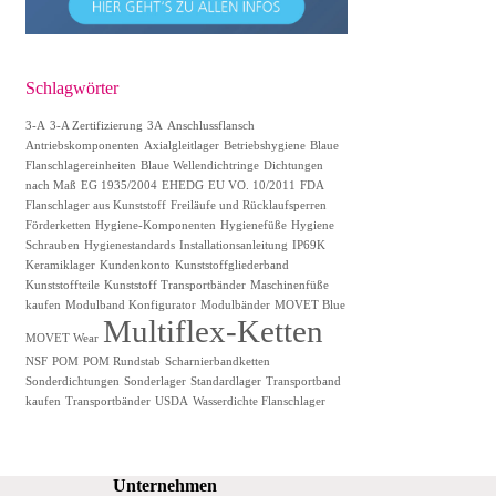
Schlagwörter
3-A
3-A Zertifizierung
3A
Anschlussflansch
Antriebskomponenten
Axialgleitlager
Betriebshygiene
Blaue
Flanschlagereinheiten
Blaue Wellendichtringe
Dichtungen
nach Maß
EG 1935/2004
EHEDG
EU VO. 10/2011
FDA
Flanschlager aus Kunststoff
Freiläufe und Rücklaufsperren
Förderketten
Hygiene-Komponenten
Hygienefüße
Hygiene
Schrauben
Hygienestandards
Installationsanleitung
IP69K
Keramiklager
Kundenkonto
Kunststoffgliederband
Kunststoffteile
Kunststoff Transportbänder
Maschinenfüße
kaufen
Modulband Konfigurator
Modulbänder
MOVET Blue
Multiflex-Ketten
MOVET Wear
NSF
POM
POM Rundstab
Scharnierbandketten
Sonderdichtungen
Sonderlager
Standardlager
Transportband
kaufen
Transportbänder
USDA
Wasserdichte Flanschlager
Unternehmen