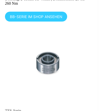
260 Nm
BB-SERIE IM SHOP ANSEHEN
TFS-Serie